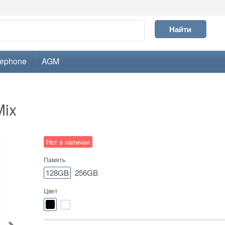
Найти
lephone
AGM
Mix
Нет в наличии
Память
128GB
256GB
Цвет