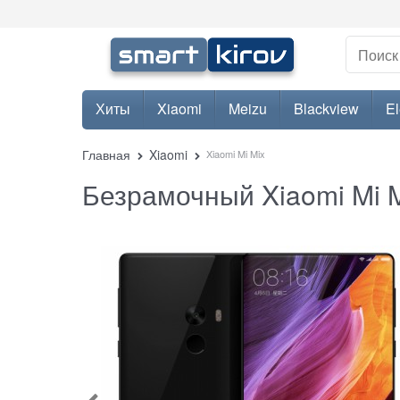
Хиты
Xiaomi
Meizu
Blackview
E
Главная
Xiaomi
Xiaomi Mi Mix
Безрамочный Xiaomi Mi 